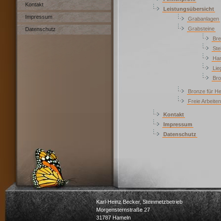
Kontakt
Leistungsübersicht
Impressum
Grabanlagen
Grabsteine
Datenschutz
Bre
Ste
Han
Lie
Br
Bronze für H
Freie Arbeiten
Kontakt
Impressum
Datenschutz
Karl-Heinz Becker, Steinmetzbetrieb
Morgensternstraße 27
31787 Hameln