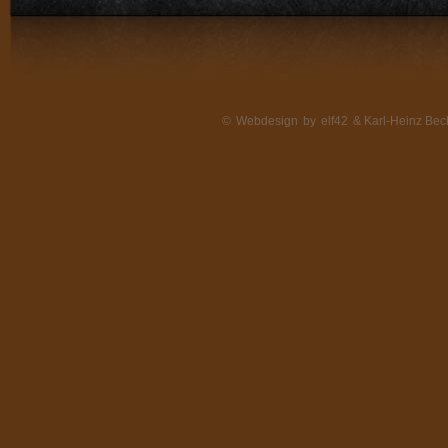
©
Webdesign
by
elf42
& Karl-Heinz Beck