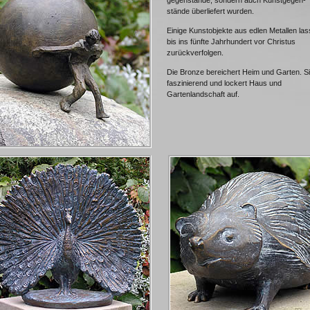
gegenstände, sondern auch Kunstgegen-
stände überliefert wurden.
Einige Kunstobjekte aus edlen Metallen las
bis ins fünfte Jahrhundert vor Christus
zurückverfolgen.
Die Bronze bereichert Heim und Garten. Si
faszinierend und lockert Haus und
Gartenlandschaft auf.