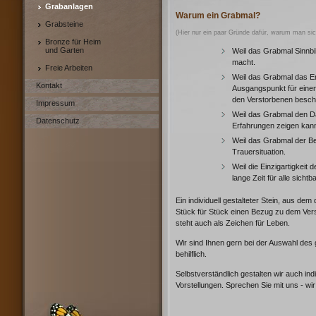
Grabanlagen
Warum ein Grabmal?
Grabsteine
(Hier nur ein paar Gründe dafür, warum man sich
Bronze für Heim
und Garten
Weil das Grabmal Sinnbi
macht.
Freie Arbeiten
Weil das Grabmal das 
Kontakt
Ausgangspunkt für einen
den Verstorbenen besch
Impressum
Weil das Grabmal den D
Datenschutz
Erfahrungen zeigen kann,
Weil das Grabmal der Bez
Trauersituation.
Weil die Einzigartigkeit
lange Zeit für alle sichtba
Ein individuell gestalteter Stein, aus de
Stück für Stück einen Bezug zu dem Vers
steht auch als Zeichen für Leben.
Wir sind Ihnen gern bei der Auswahl des 
behilflich.
Selbstverständlich gestalten wir auch i
Vorstellungen. Sprechen Sie mit uns - wir