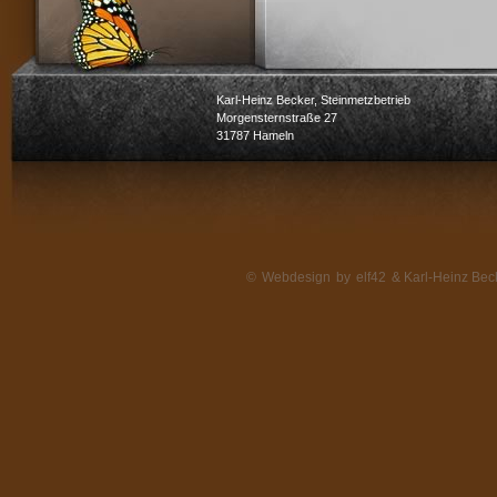
Karl-Heinz Becker, Steinmetzbetrieb
Morgensternstraße 27
31787 Hameln
©
Webdesign
by
elf42
& Karl-Heinz Beck