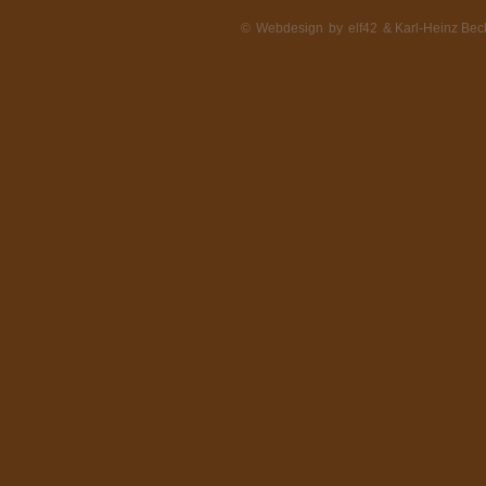
©
Webdesign
by
elf42
& Karl-Heinz Beck