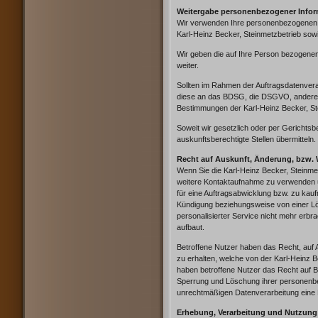
Weitergabe personenbezogener Inform
Wir verwenden Ihre personenbezogenen In
Karl-Heinz Becker, Steinmetzbetrieb so
Wir geben die auf Ihre Person bezogenen
weiter.
Sollten im Rahmen der Auftragsdatenvera
diese an das BDSG, die DSGVO, andere ge
Bestimmungen der Karl-Heinz Becker, St
Soweit wir gesetzlich oder per Gerichtsb
auskunftsberechtigte Stellen übermitteln.
Recht auf Auskunft, Änderung, bzw. 
Wenn Sie die Karl-Heinz Becker, Steinme
weitere Kontaktaufnahme zu verwenden u
für eine Auftragsabwicklung bzw. zu kau
Kündigung beziehungsweise von einer Lös
personalisierter Service nicht mehr erb
aufbaut.
Betroffene Nutzer haben das Recht, auf 
zu erhalten, welche von der Karl-Heinz B
haben betroffene Nutzer das Recht auf Be
Sperrung und Löschung ihrer personenbe
unrechtmäßigen Datenverarbeitung eine 
Erhebung, Verarbeitung und Nutzun