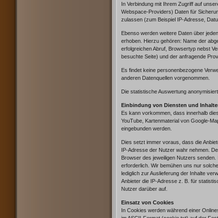
In Verbindung mit Ihrem Zugriff auf uns
Webspace-Providers) Daten für Sicherung
zulassen (zum Beispiel IP-Adresse, Datum
Ebenso werden weitere Daten über jeden 
erhoben. Hierzu gehören: Name der abg
erfolgreichen Abruf, Browsertyp nebst V
besuchte Seite) und der anfragende Prov
Es findet keine personenbezogene Verwe
anderen Datenquellen vorgenommen.
Die statistische Auswertung anonymisiert
Einbindung von Diensten und Inhalten
Es kann vorkommen, dass innerhalb diese
YouTube, Kartenmaterial von Google-Ma
eingebunden werden.
Dies setzt immer voraus, dass die Anbiete
IP-Adresse der Nutzer wahr nehmen. Denn
Browser des jeweiligen Nutzers senden. Di
erforderlich. Wir bemühen uns nur solche
lediglich zur Auslieferung der Inhalte ver
Anbieter die IP-Adresse z. B. für statist
Nutzer darüber auf.
Einsatz von Cookies
In Cookies werden während einer Onlines