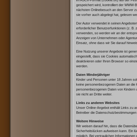
im ASCII-Format (cookie.txt) auf der Fe
gespeichert wird, kontrolliert der WWW-
nächsten Onlinebesuch an den Server zu
sie vorher auch abgelegt hat, gelesen w
Der Autor verwendet in seinen Angeboten 
erforderlicher Benutzerfunktionen (z. B.
verwenden, so werden wir an der entspre
Anzeigen von Unternehmen oder Agenture
Einsatz, ohne dass wir Sie darauf hinwe
Eine Nutzung unserer Angebote ist gener
eingestellt, dass sie Cookies automatis
deaktivieren oder Ihren Browser so einst
werden.
Daten Minderjähriger
Kinder und Personen unter 18 Jahren sol
keine personenbezogenen Daten an die Ka
personenbezogenen Daten von Kindern u
sie nicht an Dritte weiter.
Links zu anderen Websites
Unser Online-Angebot enthält Links zu a
Betreiber die Datenschutzbestimmungen 
Weitere Hinweise
Wir weisen darauf hin, dass die Datenübe
Sicherheitslücken aufweisen kann. Ein lü
möglich. Bei vertraulichen Informationen