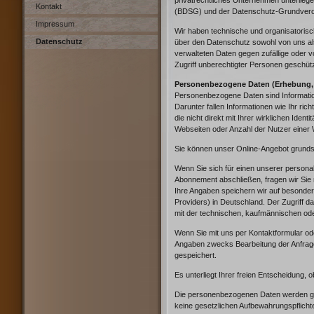
privatrechtliches Unternehmen unterli
Kontakt
(BDSG) und der Datenschutz-Grundver
Impressum
Wir haben technische und organisatorisch
Datenschutz
über den Datenschutz sowohl von uns als
verwalteten Daten gegen zufällige oder v
Zugriff unberechtigter Personen geschüt
Personenbezogene Daten (Erhebung, 
Personenbezogene Daten sind Information
Darunter fallen Informationen wie Ihr ri
die nicht direkt mit Ihrer wirklichen Iden
Webseiten oder Anzahl der Nutzer einer We
Sie können unser Online-Angebot grundsät
Wenn Sie sich für einen unserer personali
Abonnement abschließen, fragen wir Sie
Ihre Angaben speichern wir auf besond
Providers) in Deutschland. Der Zugriff d
mit der technischen, kaufmännischen ode
Wenn Sie mit uns per Kontaktformular od
Angaben zwecks Bearbeitung der Anfrage
gespeichert.
Es unterliegt Ihrer freien Entscheidung, 
Die personenbezogenen Daten werden gelö
keine gesetzlichen Aufbewahrungspflich