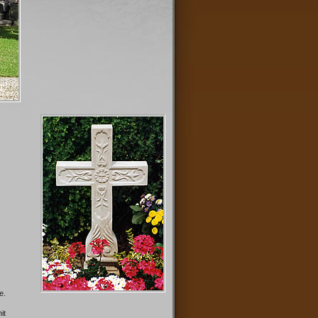
e.
it