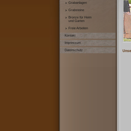
Grabanlagen
Grabsteine
Bronze für Heim
und Garten
Freie Arbeiten
Kontakt
Impressum
Datenschutz
Unser