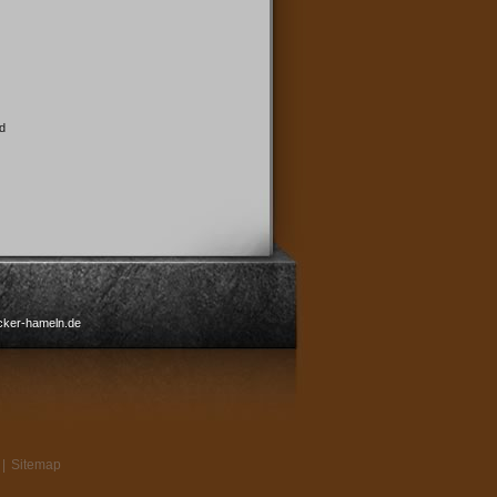
nd
cker-hameln.de
 |
Sitemap