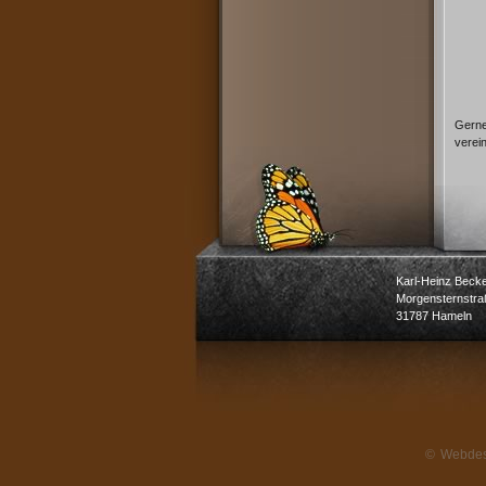
Gerne
verei
Karl-Heinz Becke
Morgensternstra
31787 Hameln
©
Webdes