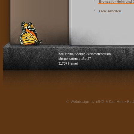
Bronze für Heim und 
Freie Arbeiten
Karl-Heinz Becker, Steinmetzbetrieb
Morgensternstraße 27
31787 Hameln
©
Webdesign
by
elf42
& Karl-Heinz Beck